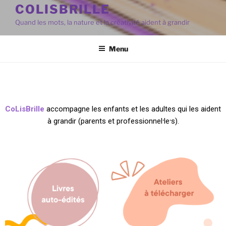
COLISBRILLE
Quand les mots, la nature et la créativité aident à grandir
Menu
CoLisBrille
accompagne les enfants et les adultes qui les aident
à grandir (parents et professionnel
⸱
le
⸱
s).